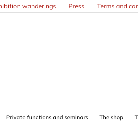
hibition wanderings
Press
Terms and con
Private functions and seminars
The shop
T
Requ