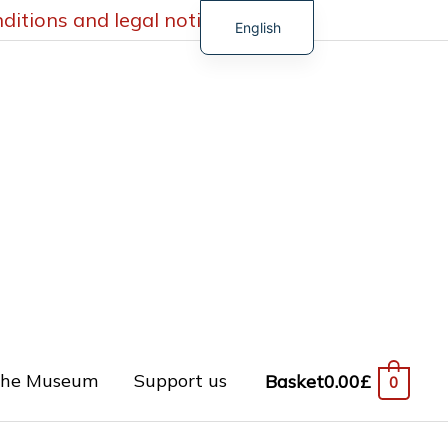
ditions and legal notices
English
French
German
Spanish
Turkish
he Museum
Support us
Basket
0.00
£
0
ired