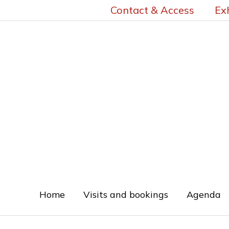
Skip
Contact & Access
Ex
to
content
Home
Visits and bookings
Agenda
Required
Required