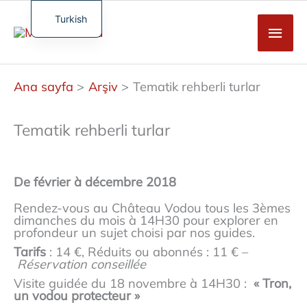
İçeriğe
atla
Turkish
Ana
French
men
English
Ana sayfa
Arşiv
Tematik rehberli turlar
German
Spanish
Tematik rehberli turlar
De février à décembre 2018
Rendez-vous au Château Vodou tous les 3èmes
dimanches du mois à 14H30 pour explorer en
profondeur un sujet choisi par nos guides.
Tarifs
: 14 €, Réduits ou abonnés : 11 € –
Réservation conseillée
Visite guidée du 18 novembre à 14H30 :
« Tron,
un vodou protecteur »