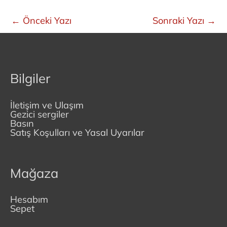
←
Önceki Yazı
Sonraki Yazı
→
Bilgiler
İletişim ve Ulaşım
Gezici sergiler
Basın
Satış Koşulları ve Yasal Uyarılar
Mağaza
Hesabım
Sepet