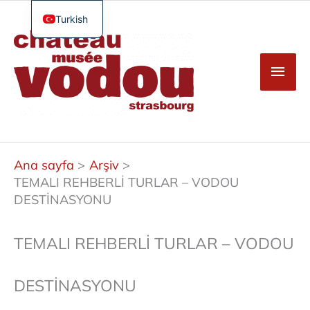
İçeriğe
atla
Turkish
Ana
French
men
English
German
Spanish
Ana sayfa
Arşiv
TEMALI REHBERLİ TURLAR – VODOU
DESTİNASYONU
TEMALI REHBERLİ TURLAR – VODOU
DESTİNASYONU