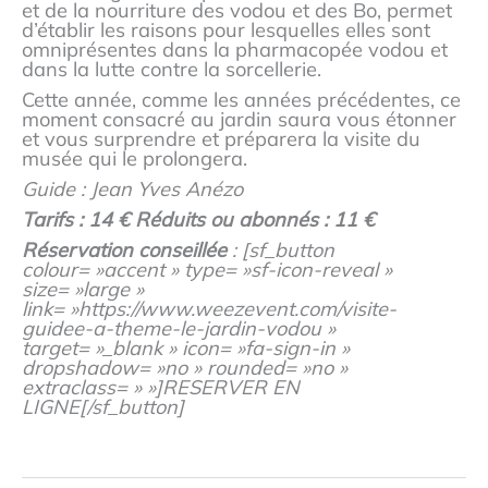
et de la nourriture des vodou et des Bo, permet
d’établir les raisons pour lesquelles elles sont
omniprésentes dans la pharmacopée vodou et
dans la lutte contre la sorcellerie.
Cette année, comme les années précédentes, ce
moment consacré au jardin saura vous étonner
et vous surprendre et préparera la visite du
musée qui le prolongera.
Guide : Jean Yves Anézo
Tarifs : 14 € Réduits ou abonnés : 11 €
Réservation conseillée
: [sf_button
colour= »accent » type= »sf-icon-reveal »
size= »large »
link= »https://www.weezevent.com/visite-
guidee-a-theme-le-jardin-vodou »
target= »_blank » icon= »fa-sign-in »
dropshadow= »no » rounded= »no »
extraclass= » »]RESERVER EN
LIGNE[/sf_button]