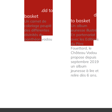
book
children's
album
Add to
9.00
£
Add
14.00
£
basket
to basket
Un carnet de
coloriage peuplé
Un album
des différentes
jeunesse illustré
divinités du
En partenariat
panthéon vodou
avec les Editions
du Père
Fouettard, le
Château Vodou
propose depuis
septembre 2019
un album
jeunesse à lire et
relire dès 6 ans.