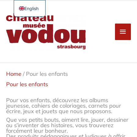
Skip
to
English
Main
content
French
Men
German
Spanish
Turkish
Home
/ Pour les enfants
Pour les enfants
Pour vos enfants, découvrez les albums
jeunesse, cahiers de coloriages, carnets pour
écrire, jeux et jouets que nous proposons.
Que vos petits bouts, aiment lire, jouer, dessiner
ou s’inventer des histoires, vous trouverez
forcément leur bonheur.
Des produits pédagogiques et ludiques à offrir